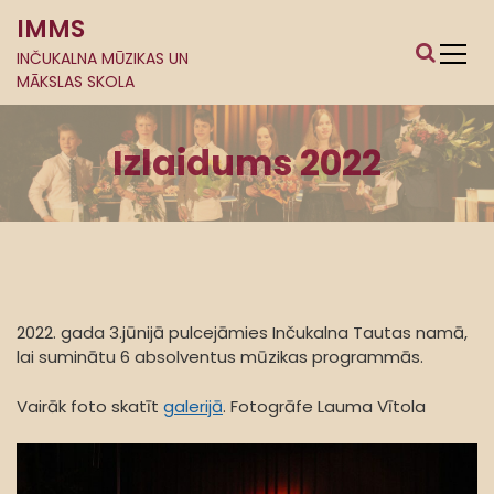
S
IMMS
k
i
INČUKALNA MŪZIKAS UN
MĀKSLAS SKOLA
p
t
o
Izlaidums 2022
c
o
n
t
e
n
t
2022. gada 3.jūnijā pulcejāmies Inčukalna Tautas namā,
lai suminātu 6 absolventus mūzikas programmās.
Vairāk foto skatīt
galerijā
. Fotogrāfe Lauma Vītola