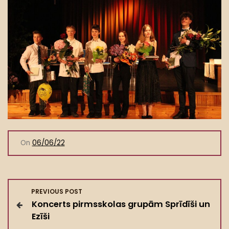
On
06/06/22
Z
PREVIOUS POST
Koncerts pirmsskolas grupām Sprīdīši un
i
Ezīši