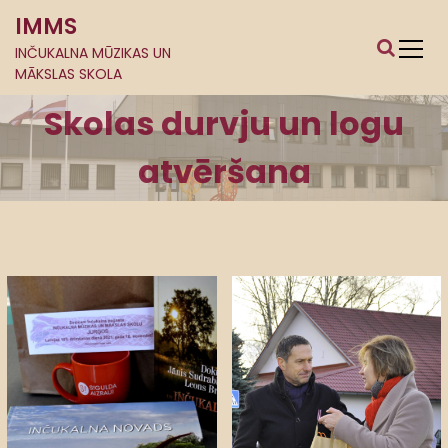
S
IMMS
k
i
INČUKALNA MŪZIKAS UN
MĀKSLAS SKOLA
p
t
Skolas durvju un logu
o
c
atvēršana
o
n
t
e
n
t