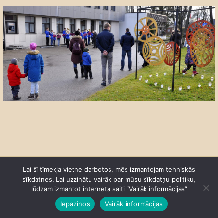
Privātuma politika
Lai šī tīmekļa vietne darbotos, mēs izmantojam tehniskās
sīkdatnes. Lai uzzinātu vairāk par mūsu sīkdatņu politiku,
lūdzam izmantot interneta saiti “Vairāk informācijas”
Piekļūstamības paziņojums
Iepazinos
Vairāk informācijas