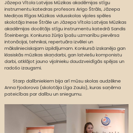
Jāzepa Vītola Latvijas Mūzikas akadēmijas stīgu
instrumentu katedras profesors Arigo Štrāls, Jāzepa
Mediņas Rīgas Mūzikas vidusskolas vijoles spēles
skolotāja Inese Štrāle un Jāzepa Vītola Latvijas Mūzikas
akadēmijas docētājs stīgu instrumentu katedrā Sandis
Šteinbergs. Konkursa žūrija īpašu uzmanību pievērsa
intonācijai, tehnikai, repertuāra izvēlei un
mākslinieciskajam izpildījumam. Konkursā izskanēja gan
klasiskās mūzikas skaņdarbi, gan latviešu komponistu
darbi, atklājot jauno vijolnieku daudzveidīgās spējas un
radošo izaugsmi.
Starp dalībniekiem bija arī mūsu skolas audzēkne
Anna Fjodorova (skolotāja Līga Zaula), kuras saņēma
pateicības par dalību un sniegumu.