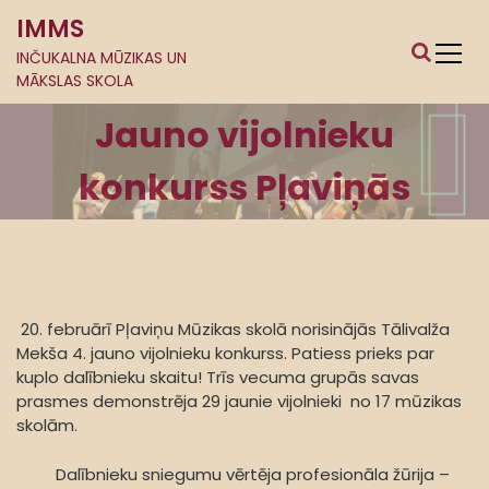
S
IMMS
k
i
INČUKALNA MŪZIKAS UN
MĀKSLAS SKOLA
p
t
Jauno vijolnieku
o
c
konkurss Pļaviņās
o
n
t
e
n
t
20. februārī Pļaviņu Mūzikas skolā norisinājās Tālivalža
Mekša 4. jauno vijolnieku konkurss. Patiess prieks par
kuplo dalībnieku skaitu! Trīs vecuma grupās savas
prasmes demonstrēja 29 jaunie vijolnieki no 17 mūzikas
skolām.
Dalībnieku sniegumu vērtēja profesionāla žūrija –