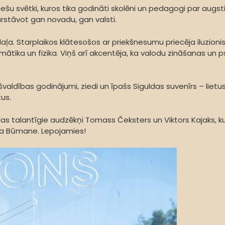
mpiešu svētki, kuros tika godināti skolēni un pedagogi par au
rstāvot gan novadu, gan valsti.
daļa. Starplaikos klātesošos ar priekšnesumu priecēja iluzio
a un fizika. Viņš arī akcentēja, ka valodu zināšanas un psihol
ldības godinājumi, ziedi un īpašs Siguldas suvenīrs – lietus
tus.
as talantīgie audzēkņi Tomass Čeksters un Viktors Kajaks, kur
iga Būmane. Lepojamies!