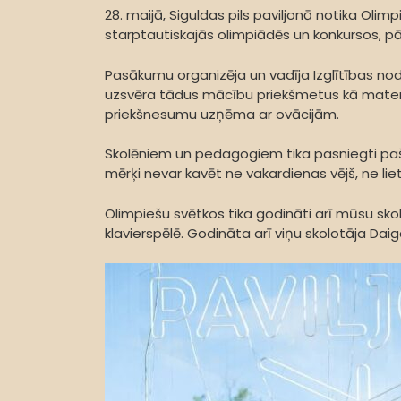
28. maijā, Siguldas pils paviljonā notika Oli
starptautiskajās olimpiādēs un konkursos, pā
Pasākumu organizēja un vadīja Izglītības no
uzsvēra tādus mācību priekšmetus kā matemātik
priekšnesumu uzņēma ar ovācijām.
Skolēniem un pedagogiem tika pasniegti pašva
mērķi nevar kavēt ne vakardienas vējš, ne lie
Olimpiešu svētkos tika godināti arī mūsu skol
klavierspēlē. Godināta arī viņu skolotāja Da