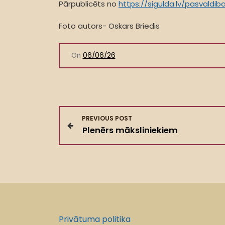
Pārpublicēts no
https://sigulda.lv/pasvald
Foto autors- Oskars Briedis
On
06/06/26
Z
PREVIOUS POST
Plenērs māksliniekiem
i
ņ
u
i
Privātuma politika