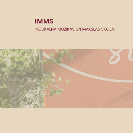
S
k
i
IMMS
p
t
INČUKALNA MŪZIKAS UN MĀKSLAS SKOLA
o
c
o
n
t
e
n
t