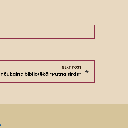
NEXT POST
Inčukalna bibliotēkā “Putna sirds”
s