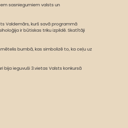
gstiem sasniegumiem valsts un
nists Valdemārs, kurš savā programmā
oģija ir būtiskas triku izpildē. Skatītāji
mētelis bumbā, kas simbolizē to, ka ceļu uz
i bija ieguvuši 3.vietas Valsts konkursā