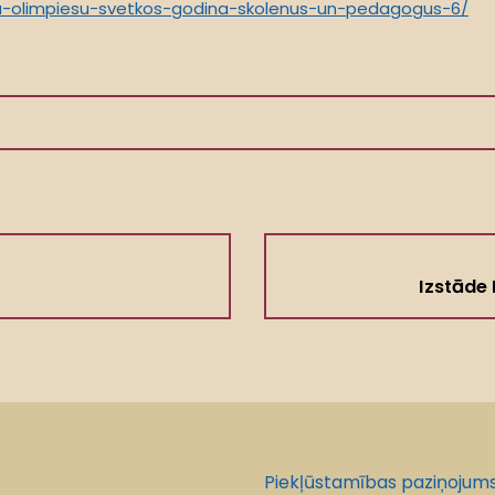
iba-olimpiesu-svetkos-godina-skolenus-un-pedagogus-6/
Izstāde 
Piekļūstamības paziņojum