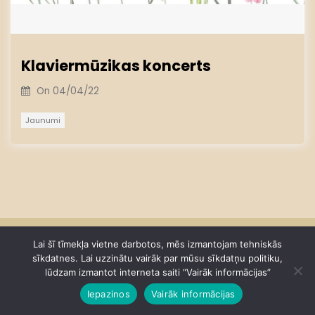
Klaviermūzikas koncerts
On
04/04/22
Jaunumi
Privātuma politika
Lai šī tīmekļa vietne darbotos, mēs izmantojam tehniskās
sīkdatnes. Lai uzzinātu vairāk par mūsu sīkdatņu politiku,
lūdzam izmantot interneta saiti “Vairāk informācijas”
Piekļūstamības paziņojums
Iepazinos
Vairāk informācijas