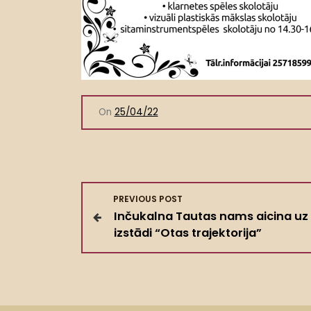
On
25/04/22
Z
PREVIOUS POST
Inčukalna Tautas nams aicina uz
i
izstādi “Otas trajektorija”
ņ
u