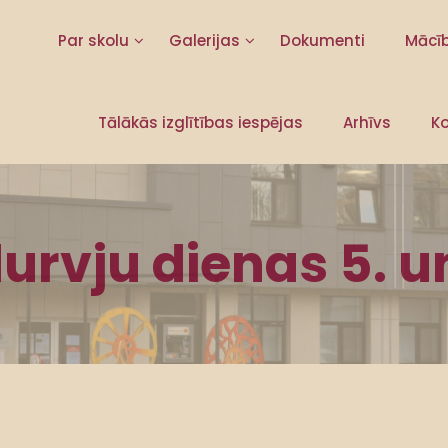
Par skolu
Galerijas
Dokumenti
Mācī
Tālākās izglītības iespējas
Arhīvs
Ko
urvju dienas 5. u