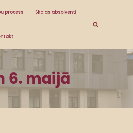
bu process
Skolas absolventi
ntakti
n 6. maijā