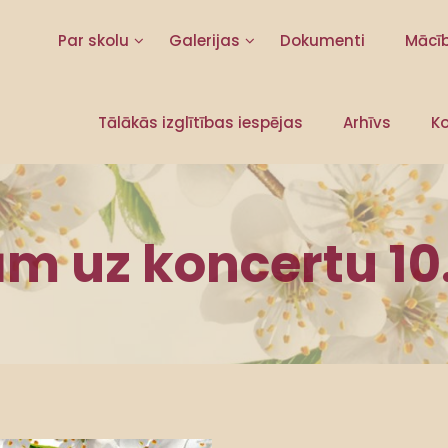
Par skolu
Galerijas
Dokumenti
Mācī
Tālākās izglītības iespējas
Arhīvs
Ko
ām uz koncertu 10