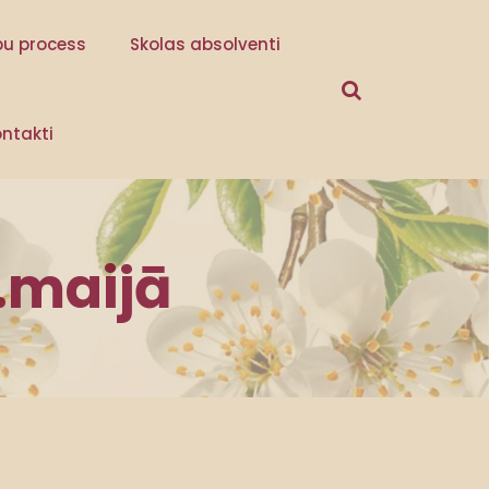
bu process
Skolas absolventi
ntakti
.maijā