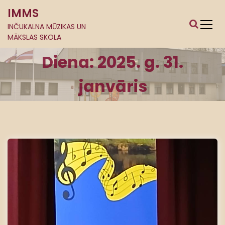
S
IMMS
k
i
INČUKALNA MŪZIKAS UN
MĀKSLAS SKOLA
p
t
Diena:
2025. g. 31.
o
c
janvāris
o
n
t
e
n
t