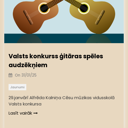
Valsts konkurss ģitāras spēles
audzēkņiem
On
31/01/25
Jaunumi
29.janvārī Alfrēda Kalniņa Cēsu mūzikas vidusskolā
Valsts konkursa
Lasīt vairāk