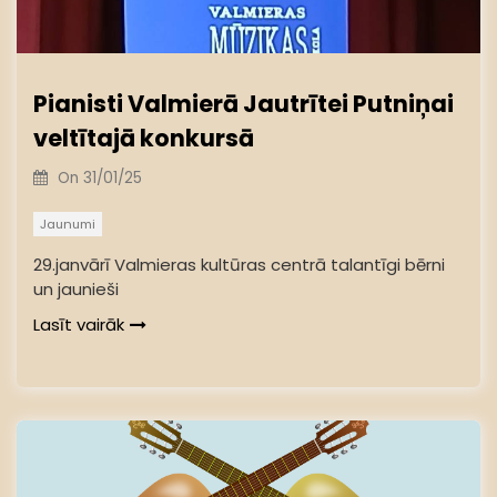
Pianisti Valmierā Jautrītei Putniņai
veltītajā konkursā
On
31/01/25
Jaunumi
29.janvārī Valmieras kultūras centrā talantīgi bērni
un jaunieši
Lasīt vairāk