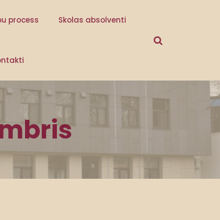
bu process
Skolas absolventi
ntakti
embris