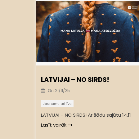
LATVIJAI – NO SIRDS!
On
21/11/25
Jaunumu arhīvs
LATVIJAI – NO SIRDS! Ar šādu sajūtu 14.11
Lasīt vairāk