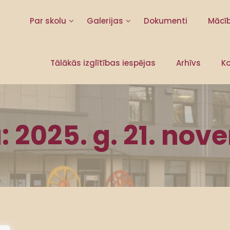
Par skolu
Galerijas
Dokumenti
Mācī
Tālākās izglītības iespējas
Arhīvs
Ko
:
2025. g. 21. nov